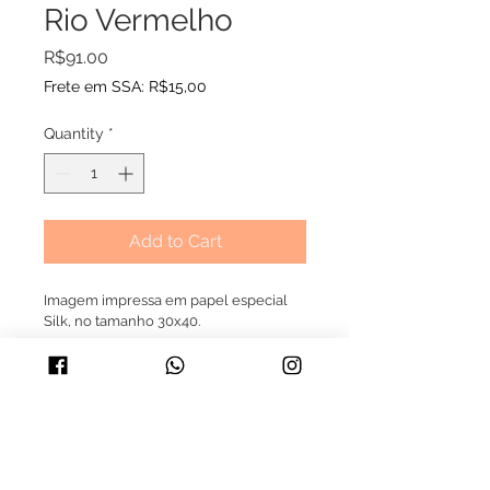
Rio Vermelho
Price
R$91.00
Frete em SSA: R$15,00
Quantity
*
Add to Cart
Imagem impressa em papel especial 
Silk, no tamanho 30x40.
Para outros tamanhos consultar 
valores. Tamanhos disponíveis - 20x30, 
50x70, 50x100
>>> Formas de pagamento: Boleto, 
crédito e transferência bancária 
(dividimos em até 2x).