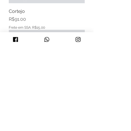
Cortejo
Price
R$91.00
Frete em SSA: R$15,00
Estatuetas
Price
R$91.00
Frete em SSA: R$15,00