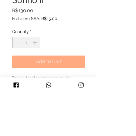
Sonho II
Price
R$130.00
Frete em SSA: R$15,00
Quantity
*
Add to Cart
Para outros tamanhos consultar 
valores. Tamanhos disponíveis - 20x30, 
30x40, 50x70, 50x100
>>> Formas de pagamento: Boleto 
e transferência bancária (dividimos em 
até 2x).
>>> Para mais informações whatsApp 
71 982919795  ou envie uma 
mensagem por 