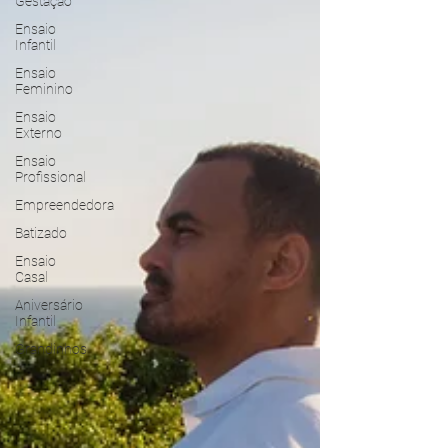
Gestação
Ensaio
Infantil
Ensaio
Feminino
Ensaio
Externo
Ensaio
Profissional
Empreendedora
Batizado
Ensaio
Casal
Aniversário
Infantil
Grandinhos