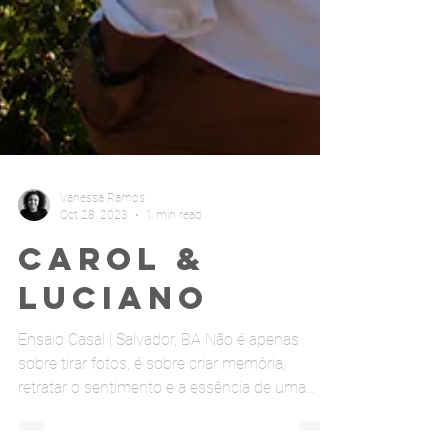
Vanessa Ramos
Oct 28, 2023
1 min read
Carol &
Luciano
Ensaio Casal | Salvador, BA Não é apenas
sobre tirar fotos, é sobre criar memória,
retratar o sentimento e a essência de uma
história de amor.