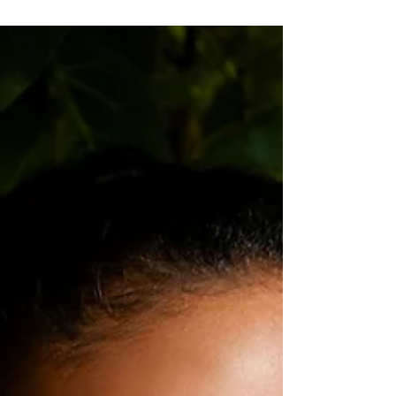
Ensaio Casal | Rio Vermelho, Salvador/BA
Registro de um amor lindo as vésperas do
casamento. Ensaio é bom quando reflete bem
a personalidade dos fotografados, não é? No
primeiro contato, Jéssica me disse que eles
eram tímidos e que queriam algo bem natural.
Eu adorei porque é exatamente o que eu
busco nos ensaios. A ideia é respeitar e
registrar a beleza e o jeito de cada um.