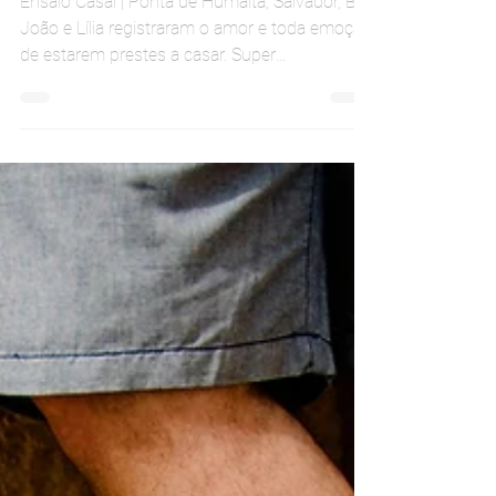
Vanessa Ramos
Dec 17, 2022
1 min read
João & Lília
Ensaio Casal | Ponta de Humaitá, Salvador, BA
João e Lília registraram o amor e toda emoção
de estarem prestes a casar. Super
apaixonados, eles contaram que a amizade de
longa data se tornou amor e uma relação para
vida. Foi muita abraço e beijinho a luz do pôr-
do-sol em Humaitá.