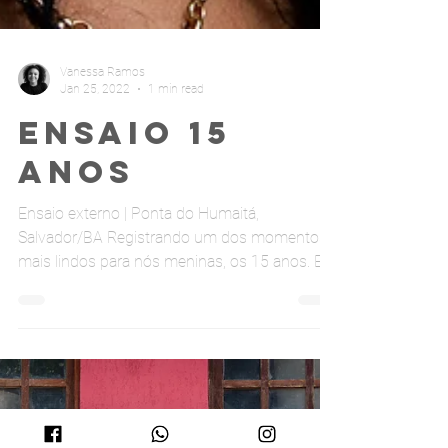
Vanessa Ramos
Jan 25, 2022
1 min read
Ensaio 15
anos
Ensaio externo | Ponta do Humaitá,
Salvador/BA Registrando um dos momentos
mais lindos para nós meninas, os 15 anos. Eu