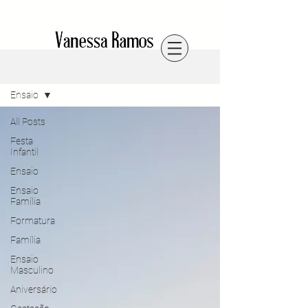
Blog
Ensaio
All Posts
Festa
Infantil
Ensaio
Ensaio
Família
Formatura
Família
Ensaio
Masculino
Aniversário